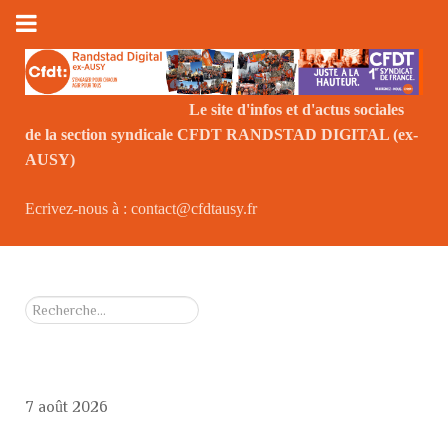
Le site d'infos et d'actus sociales
de la section syndicale CFDT RANDSTAD DIGITAL (ex-
Le
AUSY)
Ecrivez-nous à : contact@cfdtausy.fr
Rechercher
7 août 2026