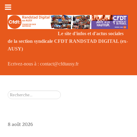
Le site d'infos et d'actus sociales
de la section syndicale CFDT RANDSTAD DIGITAL (ex-
Le
AUSY)
Ecrivez-nous à : contact@cfdtausy.fr
Rechercher
8 août 2026