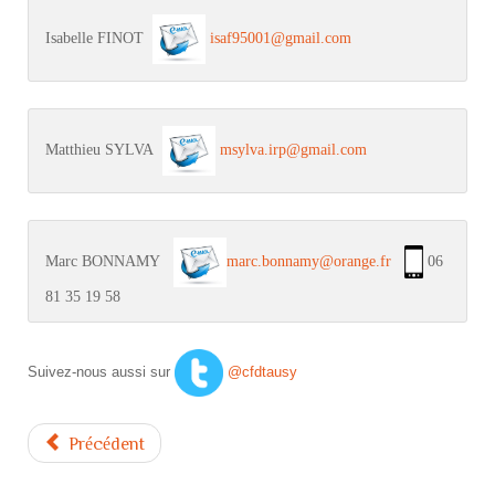
Isabelle FINOT  
isaf95001@gmail.com
Matthieu SYLVA  
msylva.irp@gmail.com
Marc BONNAMY   
marc.bonnamy@orange.fr
 06 
81 35 19 58
Suivez-nous aussi sur
@cfdtausy
Précédent