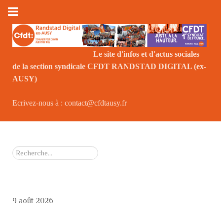
Le site d'infos et d'actus sociales
de la section syndicale CFDT RANDSTAD DIGITAL (ex-
Le
AUSY)
Ecrivez-nous à : contact@cfdtausy.fr
Rechercher
9 août 2026