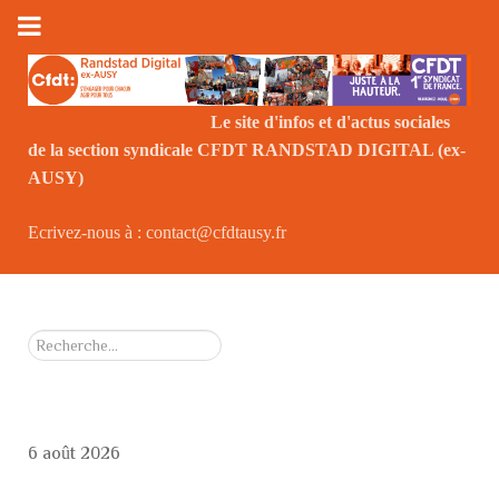
Le site d'infos et d'actus sociales
de la section syndicale CFDT RANDSTAD DIGITAL (ex-
Le
AUSY)
Ecrivez-nous à : contact@cfdtausy.fr
Rechercher
6 août 2026