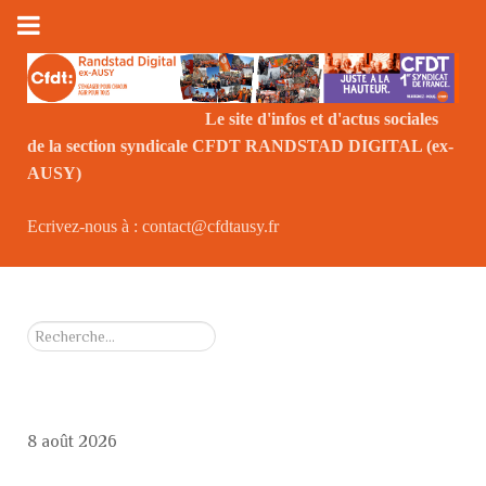
Le site d'infos et d'actus sociales
de la section syndicale CFDT RANDSTAD DIGITAL (ex-
Le
AUSY)
Ecrivez-nous à : contact@cfdtausy.fr
Rechercher
8 août 2026