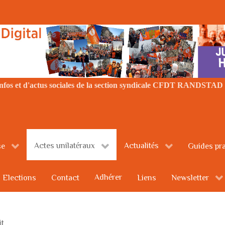
'infos et d'actus sociales de la section syndicale CFDT RANDS
Actes unilatéraux
Actualités
se
Guides pra
Adhérer
Elections
Contact
Liens
Newsletter
ût