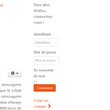
Pour plus
tal
d'infos,
connectez-
vous !
Identifiant
Mot de passe
Se souvenir
de moi
e messagerie
Connexion
ue là s'était
le messagerie
Créer un
enjeu d'image
compte
différence de