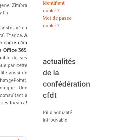
Identifiant
gerie Zimbra
oublié ?
fr).
Mot de passe
oublié ?
transformé en
ral France.
A
e cadre d'un
e Office 365
.
emble de ses
actualités
nue par cette
de la
lité aussi de
ChangePoint).
confédération
ronique. Une
cfdt
 consultant à
opres locaux !
Fil d'actualité
introuvable