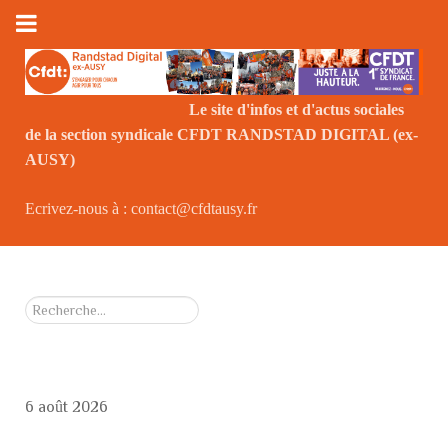
Le site d'infos et d'actus sociales
de la section syndicale CFDT RANDSTAD DIGITAL (ex-
Le
AUSY)
Ecrivez-nous à : contact@cfdtausy.fr
Rechercher
6 août 2026